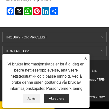
Facebook
X
WhatsApp
Pinterest
LinkedIn
Share
INQUIRY FOR PRICELIST
KONTAKT OSS
X
Vi bruker informasjonskapsler for å gi deg en
bedre nettleseropplevelse, analysere
Copyright © 2015-2026 Ningbo Kaxite Sealing Materials Co., Ltd. -
nettstedstrafikk og tilpasse innhold. Ved å
Spiralviklingspakninger, utvidede grafittpakninger, ringskjøtpakninger, PTFE-
bruke denne siden godtar du vår bruk av
informasjonskapsler.
Personvernerklæring
pakninger - Alle rettigheter reservert.
Lenker
Sitemap
RSS
XML
Privacy Policy
Avvis
Akseptere