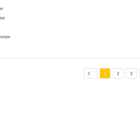
el
del
 pumpe
1
2
3