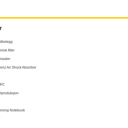
r
idbelegg
nisk filter
maskin
enz Air Shock Absorber
t PC
llproduksjon
nning Notebook
l