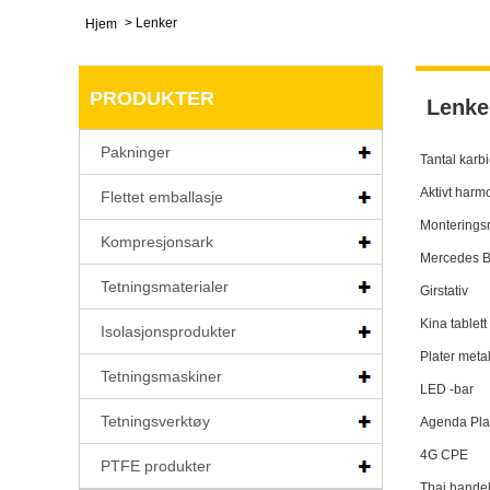
>
Lenker
Hjem
PRODUKTER
Lenke
Pakninger
Tantal karb
Aktivt harmo
Flettet emballasje
Monterings
Kompresjonsark
Mercedes B
Tetningsmaterialer
Girstativ
Kina tablet
Isolasjonsprodukter
Plater meta
Tetningsmaskiner
LED -bar
Tetningsverktøy
Agenda Pla
4G CPE
PTFE produkter
Thai hande