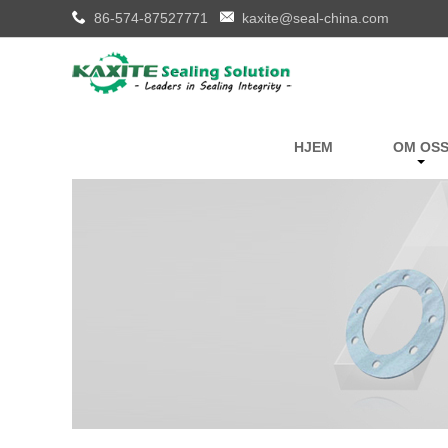
86-574-87527771
kaxite@seal-china.com
HJEM
OM OS