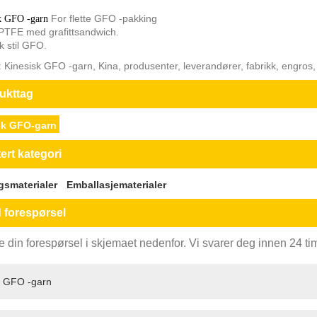
For flette GFO -pakking
k GFO -garn
 PTFE med grafittsandwich.
k stil GFO.
 Kinesisk GFO -garn, Kina, produsenter, leverandører, fabrikk, engros, bill
ukttag
sk GFO-garn
ert kategori
gsmaterialer
Emballasjematerialer
 forespørsel
e din forespørsel i skjemaet nedenfor. Vi svarer deg innen 24 tim