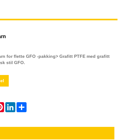
arn
rn for flette GFO -pakking> Grafitt PTFE med grafitt
sk stil GFO.
el
atsApp
Pinterest
LinkedIn
Share