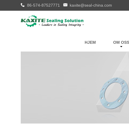
86-574-87527771
kaxite@seal-china.com
HJEM
OM OS