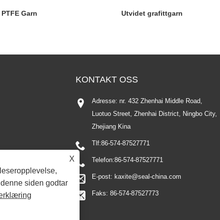
t PTFE Garn
Utvidet grafittgarn
KONTAKT OSS
Adresse: nr. 432 Zhenhai Middle Road,
Luotuo Street, Zhenhai District, Ningbo City,
Zhejiang Kina
Tlf:
86-574-87527771
X
Telefon:
86-574-87527771
tleseropplevelse,
E-post:
kaxite@seal-china.com
e denne siden godtar
Faks: 86-574-87527773
erklæring