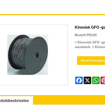
Kinesisk GFO -g
Modell:PR105
> Kinesisk GFO -ga
sandwich. > Kinesi
Send forespørs
Facebook
X
Wh
oduktbeskrivelse