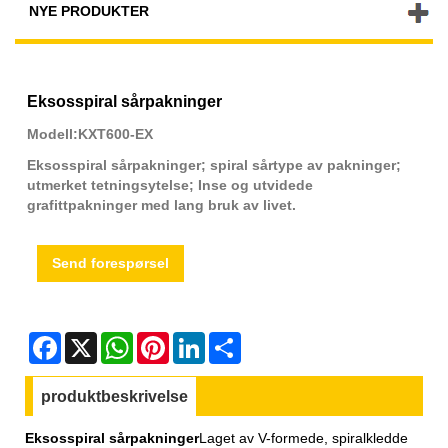
NYE PRODUKTER
Eksosspiral sårpakninger
Modell:KXT600-EX
Eksosspiral sårpakninger; spiral sårtype av pakninger;
utmerket tetningsytelse; Inse og utvidede
grafittpakninger med lang bruk av livet.
Send forespørsel
Facebook
X
WhatsApp
Pinterest
LinkedIn
Share
produktbeskrivelse
Eksosspiral sårpakninger
Laget av V-formede, spiralkledde