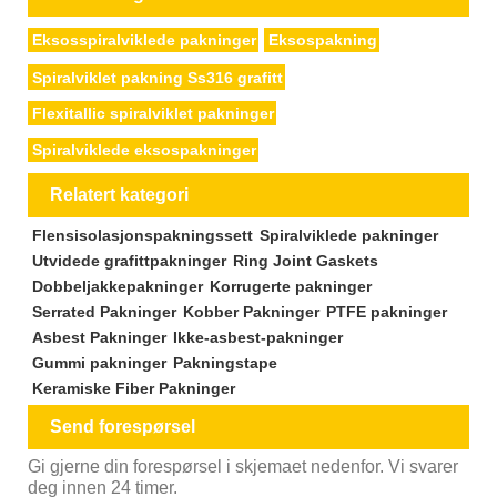
Eksosspiralviklede pakninger
Eksospakning
Spiralviklet pakning Ss316 grafitt
Flexitallic spiralviklet pakninger
Spiralviklede eksospakninger
Relatert kategori
Flensisolasjonspakningssett
Spiralviklede pakninger
Utvidede grafittpakninger
Ring Joint Gaskets
Dobbeljakkepakninger
Korrugerte pakninger
Serrated Pakninger
Kobber Pakninger
PTFE pakninger
Asbest Pakninger
Ikke-asbest-pakninger
Gummi pakninger
Pakningstape
Keramiske Fiber Pakninger
Send forespørsel
Gi gjerne din forespørsel i skjemaet nedenfor. Vi svarer
deg innen 24 timer.