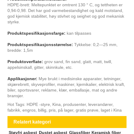
HDPE-brett: Meltepunktet er omtrent 130 ° C, og tettheten er
0,94-0,98. Det har god varmebestandighet og kald motstand,
god kjemisk stabilitet, høy stivhet og seighet og god mekanisk
styrke.
Produktspesifikasjonsfarge:
kan tilpasses
Produktspesifikasjonsstørrelse:
Tykkelse: 0,2—25 mm,
bredde: 1,5m
Produktoverflate:
grov sand, fin sand, glatt, matt, twill,
appelsinskall, gitter, skinnkule, etc.
Applikasjoner:
Mye brukt i medisinske apparater, tetninger,
skjærebrett, skyveprofiler, maskiner, kjemikalier, elektrisk kraft,
biler, sportsvarer, reklame, klær, emballasje, mat og andre
bransjer.
Hot Tags: HDPE -styre, Kina, produsenter, leverandører,
fabrikk, engros, billig, pris, på lager, gratis prøve, laget i Kina
Relatert kategori
Støvfri asbest
Dustet asbest
Glassfiber
Keramisk fiber