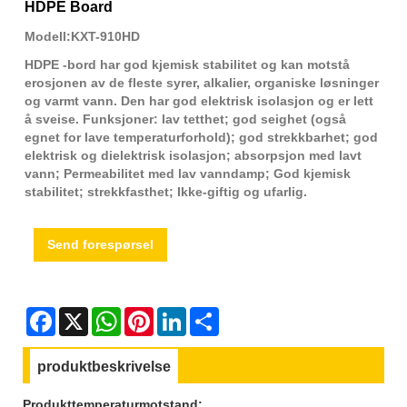
HDPE Board
Modell:KXT-910HD
HDPE -bord har god kjemisk stabilitet og kan motstå
erosjonen av de fleste syrer, alkalier, organiske løsninger
og varmt vann. Den har god elektrisk isolasjon og er lett
å sveise. Funksjoner: lav tetthet; god seighet (også
egnet for lave temperaturforhold); god strekkbarhet; god
elektrisk og dielektrisk isolasjon; absorpsjon med lavt
vann; Permeabilitet med lav vanndamp; God kjemisk
stabilitet; strekkfasthet; Ikke-giftig og ufarlig.
Send forespørsel
Facebook
X
WhatsApp
Pinterest
LinkedIn
Share
produktbeskrivelse
Produkttemperaturmotstand: