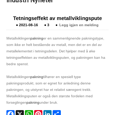
Industri Nyheter
Tetningseffekt av metallviklingspute
●
2021-08-16
●
3
●
Legg igjen en melding
Metallviklingen
pakning
er en sammenlignende pakningstype,
som ikke er helt bestående av metall, men det er en del av
metallelementet i tetningsdelen. Det hjelper med å øke
tetningseffekten av metallviklingsputen, og pakningen kan ha
bedre spenst.
Metallviklingen
pakning
tilhører en spesiell type
pakningsprodukt, som er egnet for anledning denne
pakningen, og utstyret har et relativt særegent trekk.
Metallviklingsputen er også den største fordelen med
forseglingen
pakning
under bruk.
Facebook
X
WhatsApp
Pinterest
LinkedIn
Share