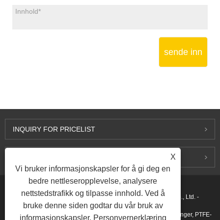
sende inn
INQUIRY FOR PRICELIST
X
KONTAKT OSS
Vi bruker informasjonskapsler for å gi deg en
bedre nettleseropplevelse, analysere
nettstedstrafikk og tilpasse innhold. Ved å
Copyright © 2015-2026 Ningbo Kaxite Sealing Materials Co., Ltd. -
bruke denne siden godtar du vår bruk av
Spiralviklingspakninger, utvidede grafittpakninger, ringskjøtpakninger, PTFE-
informasjonskapsler.
Personvernerklæring