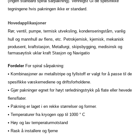
(Ingen standard spiral sårpakning). Vennligst
Gi de spesifikke
tegningene hvis pakningen ikke er standard.
Hovedapplikasjoner
Rør, ventil, pumpe, termisk utveksling, kondenseringstårn, vanlig
hull og mannhull av flens, etc.
Petrokjemisk, kjemisk, mekanisk
produsent,
kraftstasjon,
Metallurgi, skipsbygging, medisinsk og
farmasøytisk uklar kraft
Stasjon og Navigatio
Fordeler
For spiral sårpakning:
• Kombinasjoner av metallstripe og fyllstoff er valgt for å passe til de
spesifikke væskemediene og driftsforholdene.
• Gjør pakninger egnet for høyt rørledningstrykk på flate eller hevede
flensflater.
• Pakning er laget i en rekke størrelser og former.
• Temperaturer fra kryogen opp til 1000 ° C
• Høy og lav temperaturmotstand
• Rask å installere og fjerne