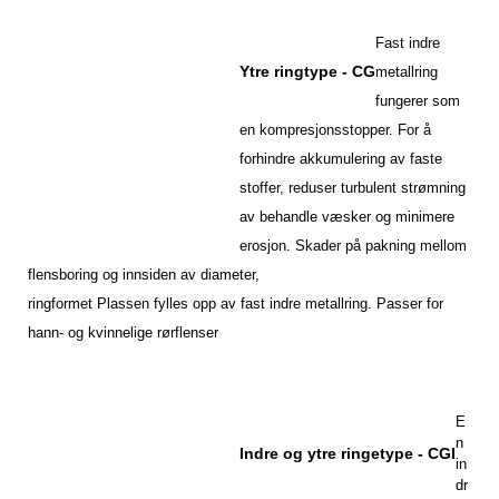
Fast indre
Ytre ringtype - CG
metallring
fungerer som
en kompresjonsstopper. For å
forhindre akkumulering av faste
stoffer, reduser turbulent strømning
av
behandle væsker og minimere
erosjon. Skader på pakning mellom
flensboring og innsiden av diameter,
ringformet
Plassen fylles opp av fast indre metallring. Passer for
hann- og kvinnelige rørflenser
E
n
Indre og ytre ringetype - CGI
in
dr