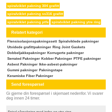
spiralviklet pakning 304 grafitt
spiralviklet pakning ss316 grafitt
spiralviklet pakning ptfe
spiralviklet pakning ytre ring
Relatert kategori
Flensisolasjonspakningssett
Spiralviklede pakninger
Utvidede grafittpakninger
Ring Joint Gaskets
Dobbeljakkepakninger
Korrugerte pakninger
Serrated Pakninger
Kobber Pakninger
PTFE pakninger
Asbest Pakninger
Ikke-asbest-pakninger
Gummi pakninger
Pakningstape
Keramiske Fiber Pakninger
Send forespørsel
Gi gjerne din forespørsel i skjemaet nedenfor. Vi svarer
deg innen 24 timer.